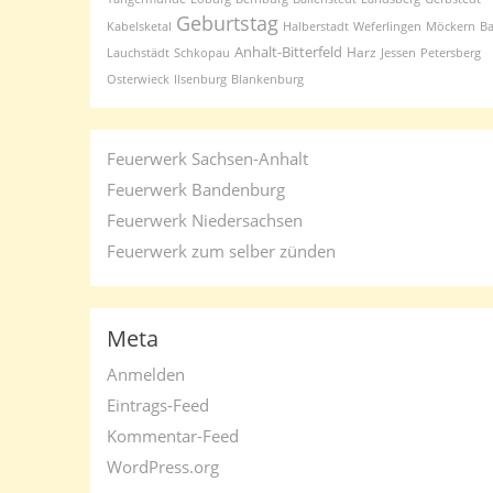
Geburtstag
Kabelsketal
Halberstadt
Weferlingen
Möckern
B
Anhalt-Bitterfeld
Harz
Lauchstädt
Schkopau
Jessen
Petersberg
Osterwieck
Ilsenburg
Blankenburg
Feuerwerk Sachsen-Anhalt
Feuerwerk Bandenburg
Feuerwerk Niedersachsen
Feuerwerk zum selber zünden
Meta
Anmelden
Eintrags-Feed
Kommentar-Feed
WordPress.org