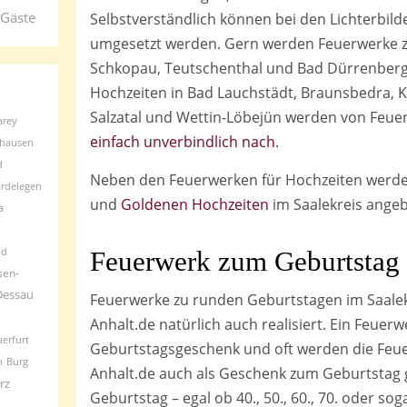
 Gäste
Selbstverständlich können bei den Lichterbil
umgesetzt werden. Gern werden Feuerwerke zu
Schkopau, Teutschenthal und Bad Dürrenberg
Hochzeiten in Bad Lauchstädt, Braunsbedra, K
Salzatal und Wettin-Löbejün werden von Feuer
arey
einfach unverbindlich nach
.
rhausen
d
Neben den Feuerwerken für Hochzeiten werd
rdelegen
und
Goldenen Hochzeiten
im Saalekreis ange
a
ld
Feuerwerk zum Geburtstag
sen-
Dessau
Feuerwerke zu runden Geburtstagen im Saale
Anhalt.de natürlich auch realisiert. Ein Feuerw
erfurt
Geburtstagsgeschenk und oft werden die Feu
n
Burg
Anhalt.de auch als Geschenk zum Geburtstag
rz
Geburtstag – egal ob 40., 50., 60., 70. oder so