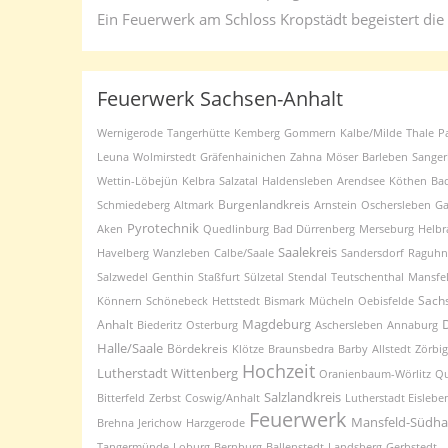
Ein Feuerwerk am Schloss Kropstädt begeistert die
Feuerwerk Sachsen-Anhalt
Wernigerode
Tangerhütte
Kemberg
Gommern
Kalbe/Milde
Thale
P
Leuna
Wolmirstedt
Gräfenhainichen
Zahna
Möser
Barleben
Sange
Wettin-Löbejün
Kelbra
Salzatal
Haldensleben
Arendsee
Köthen
Ba
Burgenlandkreis
Schmiedeberg
Altmark
Arnstein
Oschersleben
Ga
Pyrotechnik
Aken
Quedlinburg
Bad Dürrenberg
Merseburg
Helbr
Saalekreis
Havelberg
Wanzleben
Calbe/Saale
Sandersdorf
Raguhn
Salzwedel
Genthin
Staßfurt
Sülzetal
Stendal
Teutschenthal
Mansfe
Sach
Könnern
Schönebeck
Hettstedt
Bismark
Mücheln
Oebisfelde
Magdeburg
Anhalt
Biederitz
Osterburg
Aschersleben
Annaburg
Halle/Saale
Bördekreis
Klötze
Braunsbedra
Barby
Allstedt
Zörbig
Hochzeit
Lutherstadt Wittenberg
Oranienbaum-Wörlitz
Qu
Salzlandkreis
Bitterfeld
Zerbst
Coswig/Anhalt
Lutherstadt Eislebe
Feuerwerk
Mansfeld-Südha
Brehna
Jerichow
Harzgerode
Tangermünde
Loburg
Bernburg
Ballenstedt
Landsberg
Gerbstedt