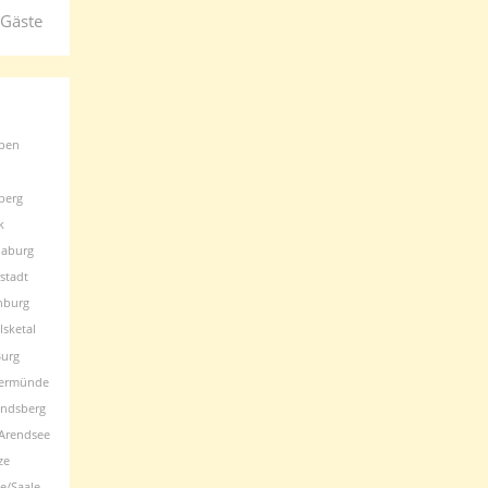
 Gäste
ben
berg
k
aburg
stadt
nburg
lsketal
urg
ermünde
ndsberg
Arendsee
ze
e/Saale