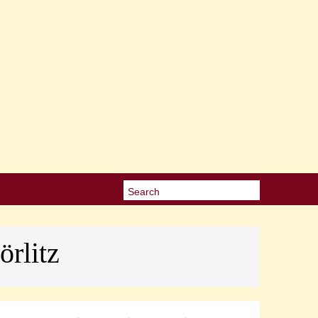
rlitz