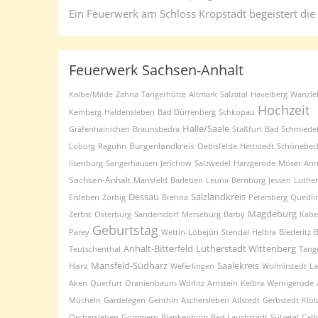
Ein Feuerwerk am Schloss Kropstädt begeistert die
Feuerwerk Sachsen-Anhalt
Kalbe/Milde
Zahna
Tangerhütte
Altmark
Salzatal
Havelberg
Wanzle
Hochzeit
Kemberg
Haldensleben
Bad Dürrenberg
Schkopau
Halle/Saale
Gräfenhainichen
Braunsbedra
Staßfurt
Bad Schmiede
Burgenlandkreis
Loburg
Raguhn
Oebisfelde
Hettstedt
Schönebec
Ilsenburg
Sangerhausen
Jerichow
Salzwedel
Harzgerode
Möser
Ann
Sachsen-Anhalt
Mansfeld
Barleben
Leuna
Bernburg
Jessen
Luther
Dessau
Salzlandkreis
Eisleben
Zörbig
Brehna
Petersberg
Quedli
Magdeburg
Zerbst
Osterburg
Sandersdorf
Merseburg
Barby
Kabe
Geburtstag
Parey
Wettin-Löbejün
Stendal
Helbra
Biederitz
B
Anhalt-Bitterfeld
Lutherstadt Wittenberg
Teutschenthal
Tang
Mansfeld-Südharz
Saalekreis
Harz
Weferlingen
Wolmirstedt
La
Aken
Querfurt
Oranienbaum-Wörlitz
Arnstein
Kelbra
Wernigerode
Mücheln
Gardelegen
Genthin
Aschersleben
Allstedt
Gerbstedt
Klöt
Oschersleben
Gommern
Blankenburg
Bad Lauchstädt
Sülzetal
Calb