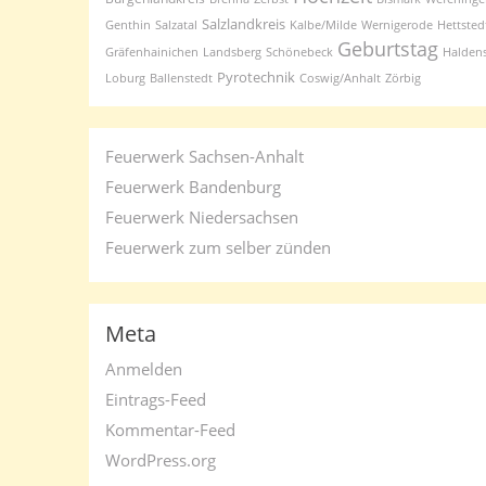
Salzlandkreis
Genthin
Salzatal
Kalbe/Milde
Wernigerode
Hettsted
Geburtstag
Gräfenhainichen
Landsberg
Schönebeck
Halden
Pyrotechnik
Loburg
Ballenstedt
Coswig/Anhalt
Zörbig
Feuerwerk Sachsen-Anhalt
Feuerwerk Bandenburg
Feuerwerk Niedersachsen
Feuerwerk zum selber zünden
Meta
Anmelden
Eintrags-Feed
Kommentar-Feed
WordPress.org