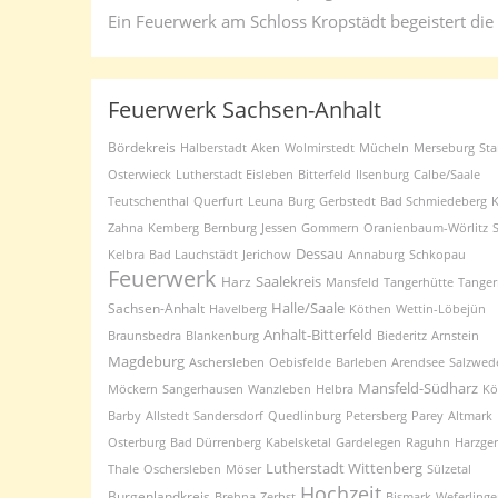
Ein Feuerwerk am Schloss Kropstädt begeistert die
Feuerwerk Sachsen-Anhalt
Bördekreis
Halberstadt
Aken
Wolmirstedt
Mücheln
Merseburg
Sta
Osterwieck
Lutherstadt Eisleben
Bitterfeld
Ilsenburg
Calbe/Saale
Teutschenthal
Querfurt
Leuna
Burg
Gerbstedt
Bad Schmiedeberg
K
Zahna
Kemberg
Bernburg
Jessen
Gommern
Oranienbaum-Wörlitz
Dessau
Kelbra
Bad Lauchstädt
Jerichow
Annaburg
Schkopau
Feuerwerk
Saalekreis
Harz
Mansfeld
Tangerhütte
Tange
Halle/Saale
Sachsen-Anhalt
Havelberg
Köthen
Wettin-Löbejün
Anhalt-Bitterfeld
Braunsbedra
Blankenburg
Biederitz
Arnstein
Magdeburg
Aschersleben
Oebisfelde
Barleben
Arendsee
Salzwed
Mansfeld-Südharz
Möckern
Sangerhausen
Wanzleben
Helbra
Kö
Barby
Allstedt
Sandersdorf
Quedlinburg
Petersberg
Parey
Altmark
Osterburg
Bad Dürrenberg
Kabelsketal
Gardelegen
Raguhn
Harzge
Lutherstadt Wittenberg
Thale
Oschersleben
Möser
Sülzetal
Hochzeit
Burgenlandkreis
Brehna
Zerbst
Bismark
Weferling