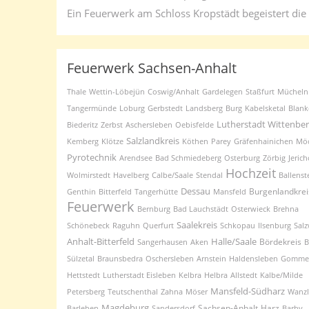
Ein Feuerwerk am Schloss Kropstädt begeistert die
Feuerwerk Sachsen-Anhalt
Thale
Wettin-Löbejün
Coswig/Anhalt
Gardelegen
Staßfurt
Mücheln
Tangermünde
Loburg
Gerbstedt
Landsberg
Burg
Kabelsketal
Blank
Lutherstadt Wittenbe
Biederitz
Zerbst
Aschersleben
Oebisfelde
Salzlandkreis
Kemberg
Klötze
Köthen
Parey
Gräfenhainichen
Mö
Pyrotechnik
Arendsee
Bad Schmiedeberg
Osterburg
Zörbig
Jeric
Hochzeit
Wolmirstedt
Havelberg
Calbe/Saale
Stendal
Ballenst
Dessau
Burgenlandkrei
Genthin
Bitterfeld
Tangerhütte
Mansfeld
Feuerwerk
Bernburg
Bad Lauchstädt
Osterwieck
Brehna
Saalekreis
Schönebeck
Raguhn
Querfurt
Schkopau
Ilsenburg
Sal
Anhalt-Bitterfeld
Halle/Saale
Bördekreis
Sangerhausen
Aken
B
Sülzetal
Braunsbedra
Oschersleben
Arnstein
Haldensleben
Gomme
Hettstedt
Lutherstadt Eisleben
Kelbra
Helbra
Allstedt
Kalbe/Milde
Mansfeld-Südharz
Petersberg
Teutschenthal
Zahna
Möser
Wanz
Magdeburg
Sachsen-Anhalt
Harz
Barleben
Sandersdorf
Barby