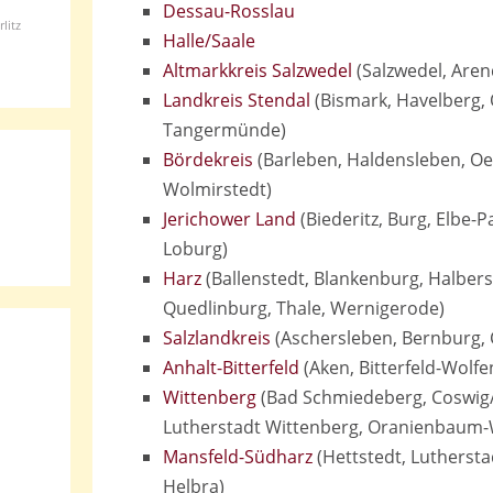
Dessau-Rosslau
litz
Halle/Saale
Altmarkkreis Salzwedel
(Salzwedel, Aren
Landkreis Stendal
(Bismark, Havelberg, 
Tangermünde)
Bördekreis
(Barleben, Haldensleben, Oeb
Wolmirstedt)
Jerichower Land
(Biederitz, Burg, Elbe-
Loburg)
Harz
(Ballenstedt, Blankenburg, Halbers
Quedlinburg, Thale, Wernigerode)
Salzlandkreis
(Aschersleben, Bernburg, 
Anhalt-Bitterfeld
(Aken, Bitterfeld-Wolfe
Wittenberg
(Bad Schmiedeberg, Coswig/
Lutherstadt Wittenberg, Oranienbaum-W
Mansfeld-Südharz
(Hettstedt, Luthersta
Helbra)