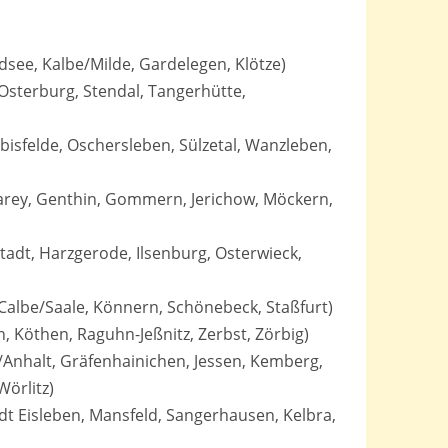
dsee, Kalbe/Milde, Gardelegen, Klötze)
Osterburg, Stendal, Tangerhütte,
isfelde, Oschersleben, Sülzetal, Wanzleben,
Parey, Genthin, Gommern, Jerichow, Möckern,
tadt, Harzgerode, Ilsenburg, Osterwieck,
Calbe/Saale, Könnern, Schönebeck, Staßfurt)
n, Köthen, Raguhn-Jeßnitz, Zerbst, Zörbig)
Anhalt, Gräfenhainichen, Jessen, Kemberg,
örlitz)
dt Eisleben, Mansfeld, Sangerhausen, Kelbra,