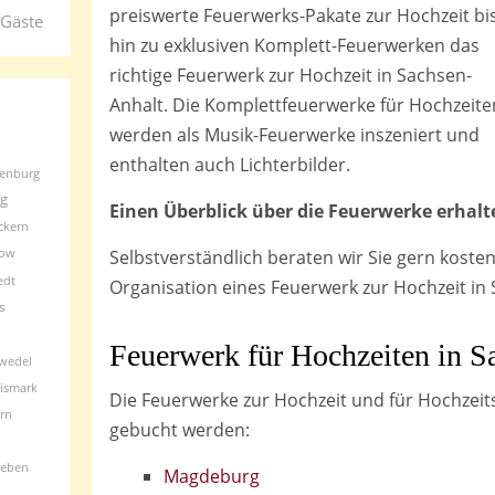
preiswerte Feuerwerks-Pakate zur Hochzeit bi
 Gäste
hin zu exklusiven Komplett-Feuerwerken das
richtige Feuerwerk zur Hochzeit in Sachsen-
Anhalt. Die Komplettfeuerwerke für Hochzeite
werden als Musik-Feuerwerke inszeniert und
enthalten auch Lichterbilder.
enburg
rg
Einen Überblick über die Feuerwerke erhalte
ckern
how
Selbstverständlich beraten wir Sie gern koste
edt
Organisation eines Feuerwerk zur Hochzeit in
s
Feuerwerk für Hochzeiten in S
zwedel
ismark
Die Feuerwerke zur Hochzeit und für Hochzeit
rn
gebucht werden:
leben
Magdeburg