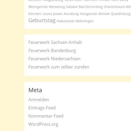
Wernigerode
Merseburg
Salzatal
Bad Dürrenberg
Oranienbaum-Wör
Könnern
Leuna
Jessen
Annaburg
Harzgerode
Altmark
Quedlinburg
Geburtstag
Halberstadt
Weferlingen
Feuerwerk Sachsen-Anhalt
Feuerwerk Bandenburg
Feuerwerk Niedersachsen
Feuerwerk zum selber zünden
Meta
Anmelden
Eintrags-Feed
Kommentar-Feed
WordPress.org