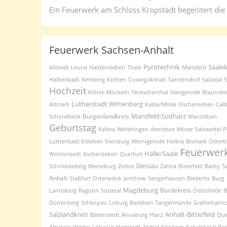
Ein Feuerwerk am Schloss Kropstädt begeistert die
Feuerwerk Sachsen-Anhalt
Pyrotechnik
Saalek
Allstedt
Leuna
Haldensleben
Thale
Mansfeld
Halberstadt
Kemberg
Köthen
Coswig/Anhalt
Sandersdorf
Salzatal
S
Hochzeit
Klötze
Möckern
Teutschenthal
Harzgerode
Braunsbe
Lutherstadt Wittenberg
Altmark
Kalbe/Milde
Oschersleben
Calb
Mansfeld-Südharz
Burgenlandkreis
Schönebeck
Wanzleben
Geburtstag
Kelbra
Weferlingen
Arendsee
Möser
Salzwedel
P
Lutherstadt Eisleben
Ilsenburg
Wernigerode
Helbra
Bismark
Osterb
Feuerwer
Halle/Saale
Wolmirstedt
Aschersleben
Querfurt
Dessau
S
Schmiedeberg
Merseburg
Zerbst
Zahna
Bitterfeld
Barby
Anhalt
Staßfurt
Osterwieck
Jerichow
Sangerhausen
Biederitz
Burg
Magdeburg
Bördekreis
Landsberg
Raguhn
Sülzetal
Oebisfelde
B
Dürrenberg
Schkopau
Loburg
Barleben
Tangermünde
Gräfenhaini
Salzlandkreis
Anhalt-Bitterfeld
Harz
Ballenstedt
Annaburg
Que