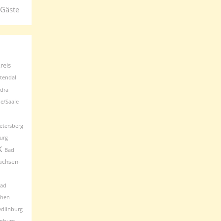
 Gäste
reis
tendal
dra
e/Saale
etersberg
urg
k
Bad
achsen-
ad
chen
dlinburg