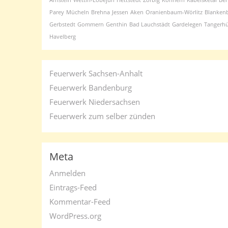
Arnstein
Wettin-Löbejün
Hettstedt
Zörbig
Könnern
Kabelsketal
Ber
Parey
Mücheln
Brehna
Jessen
Aken
Oranienbaum-Wörlitz
Blanken
Gerbstedt
Gommern
Genthin
Bad Lauchstädt
Gardelegen
Tangerhü
Havelberg
Feuerwerk Sachsen-Anhalt
Feuerwerk Bandenburg
Feuerwerk Niedersachsen
Feuerwerk zum selber zünden
Meta
Anmelden
Eintrags-Feed
Kommentar-Feed
WordPress.org